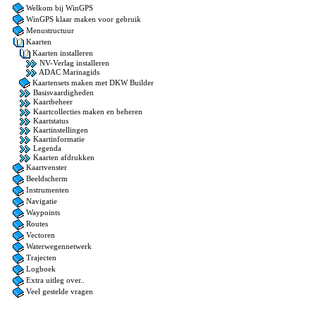
Welkom bij WinGPS
WinGPS klaar maken voor gebruik
Menustructuur
Kaarten
Kaarten installeren
NV-Verlag installeren
ADAC Marinagids
Kaartensets maken met DKW Builder
Basisvaardigheden
Kaartbeheer
Kaartcollecties maken en beheren
Kaartstatus
Kaartinstellingen
Kaartinformatie
Legenda
Kaarten afdrukken
Kaartvenster
Beeldscherm
Instrumenten
Navigatie
Waypoints
Routes
Vectoren
Waterwegennetwerk
Trajecten
Logboek
Extra uitleg over..
Veel gestelde vragen