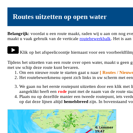
Routes uitzetten op open water
Belangrijk:
voordat u een route maakt, raden wij u aan om nog even
maakt u vaak gebruik van de verticale
routebewerkbalk
. Het is aan
Klik op het afspeelicoontje hiernaast voor een voorbeeldfilm
Tijdens het uitzetten van een route over open water, maakt u geen
met uw schip deze route kunt bevaren.
Om een nieuwe route te starten gaat u naar
[ Routes / Nieuwe
Het routebewerkmenu opent zich links in uw scherm met een 
We gaan nu het eerste routepunt uitzetten door een klik met 
aangeklikt heeft een
rode
punt met de naam van de route sta
Plaats nu op dezelfde manier een tweede routepunt, iets verd
op dat deze lijnen altijd
hemelsbreed
zijn. In bovenstaand v