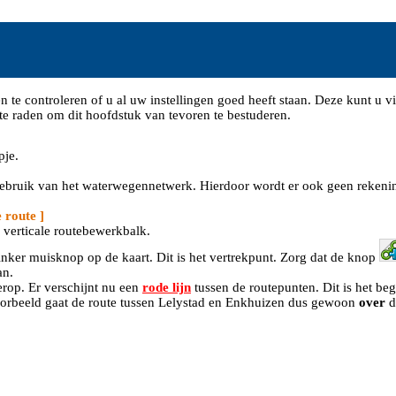
 te controleren of u al uw instellingen goed heeft staan. Deze kunt u v
 te raden om dit hoofdstuk van tevoren te bestuderen.
pje.
 gebruik van het waterwegennetwerk. Hierdoor wordt er ook geen rekenin
 route ]
verticale routebewerkbalk.
linker muisknop op de kaart. Dit is het vertrekpunt. Zorg dat de knop
an.
erop. Er verschijnt nu een
rode lijn
tussen de routepunten. Dit is het be
oorbeeld gaat de route tussen Lelystad en Enkhuizen dus gewoon
over
d